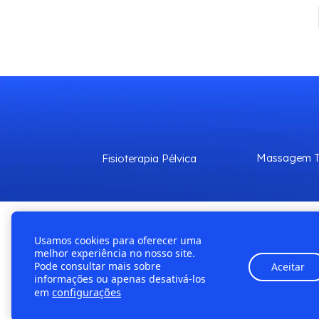
Massagem T
Fisioterapia Pélvica
Usamos cookies para oferecer uma
©
2026 Saúde | Az
melhor experiência no nosso site.
Pode consultar mais sobre
Aceitar
informações ou apenas desativá-los
Este site é pr
configurações
em