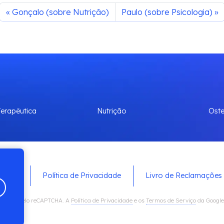
Gonçalo (sobre Nutrição)
Paulo (sobre Psicologia)
erapêutica
Nutrição
Oste
Política de Privacidade
Livro de Reclamações
eitão
otegisto pelo reCAPTCHA. A
Política de Privacidade
e os
Termos de Serviço
da Google 