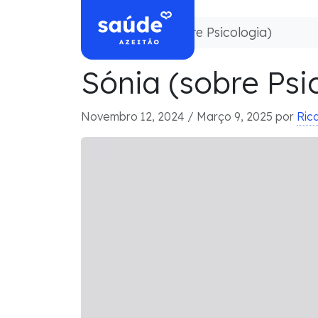
Skip to content
Home
Sónia (sobre Psicologia)
Sónia (sobre Psi
Novembro 12, 2024
/
Março 9, 2025
por
Ric