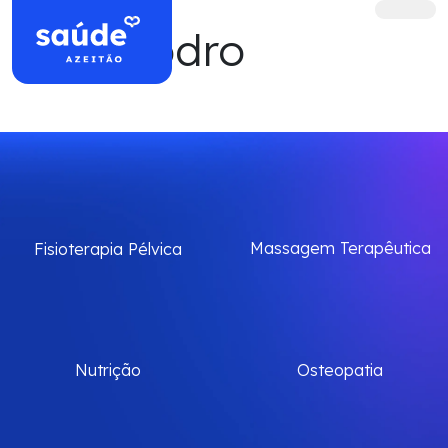
Skip to content
men
Autor:
pdro
Massagem Terapêutica
Fisioterapia Pélvica
Nutrição
Osteopatia